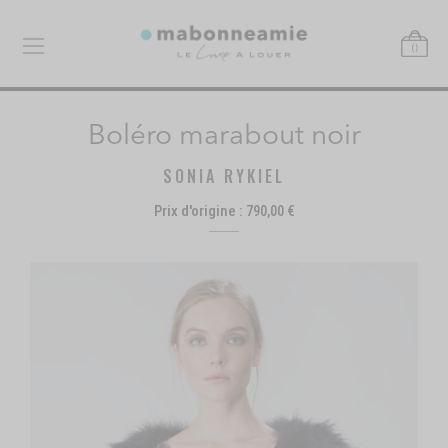
Allez
au
contenu
(
)
LOUEZ LA ROBE PARFAITE !
Boléro marabout noir
SONIA RYKIEL
Prix d'origine :
790,00 €
Skip
Skip
to
to
the
the
end
beginn
of
of
the
the
images
image
gallery
galler