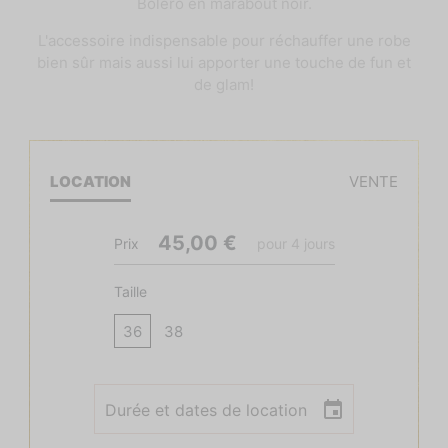
Boléro en marabout noir.
L'accessoire indispensable pour réchauffer une robe
bien sûr mais aussi lui apporter une touche de fun et
de glam!
LOCATION
VENTE
45,00 €
Prix
pour
4
jours
Taille
36
38