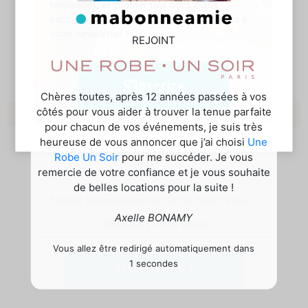
175,00 €
tendances, et profiter des bons plans
exclusifs de mabonneamie, abonnez-vous à
notre newsletter !
REJOINT
S'inscrire
Chères toutes, après 12 années passées à vos
côtés pour vous aider à trouver la tenue parfaite
LOCATION ROBES ET BIJOUX DE LUXE GIVENCHY
pour chacun de vos événements, je suis très
heureuse de vous annoncer que j’ai choisi
Une
Robe Un Soir
pour me succéder. Je vous
remercie de votre confiance et je vous souhaite
de belles locations pour la suite !
Notre newsletter est faite pour vous !
Axelle BONAMY
Vous allez être redirigé automatiquement dans
0 secondes
DEMANDEZ-LA !