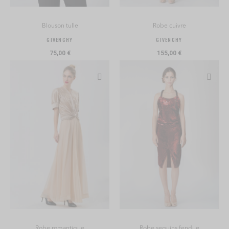
Blouson tulle
Robe cuivre
GIVENCHY
GIVENCHY
75,00 €
155,00 €
Ajouter
Ajout
à
à
ma
ma
liste
liste
d’envie
d’env
Robe romantique
Robe sequins fendue