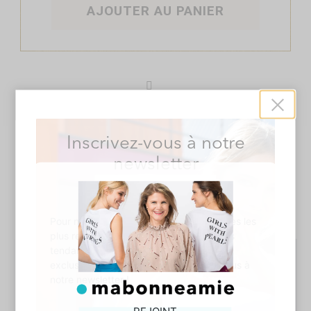
AJOUTER AU PANIER
Ajouter à ma liste d’envie
Close
Inscrivez-vous à notre
newsletter
Dans le même esprit
Cochez les articles à ajouter au panier ou
sélectionner tout
Pour ne pas passer pas à côté des tenues les
plus remarquées, découvrir les dernières
tendances, et profiter des bons plans
exclusifs de mabonneamie, abonnez-vous à
notre newsletter !
REJOINT