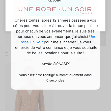
S'inscrire
Chères toutes, après 12 années passées à vos
côtés pour vous aider à trouver la tenue parfaite
pour chacun de vos événements, je suis très
heureuse de vous annoncer que j’ai choisi
Une
Robe Un Soir
pour me succéder. Je vous
remercie de votre confiance et je vous souhaite
de belles locations pour la suite !
Ajouter
Blouson tulle
Ajouter
Blouse fluide
au
au
300,00 €
450,00 €
panier
panier
Axelle BONAMY
Vous allez être redirigé automatiquement dans
0 secondes